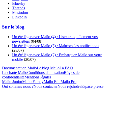
Bluesky
Threads
Mastodon
LinkedIn
Sur le blog
Un été léger avec Mailo (4) : Lisez tranquillement vos
newsletters
(
04/08
)
Un été léger avec Mailo (3) : Maîtrisez les notifications
(
28/07
)
Un été léger avec Mailo (2) : Embarquez Mailo sur votre
mobile
(
20/07
)
Documentation Mailo
Le blog Mailo
La FAQ
La charte Mailo
Conditions d'utilisation
Règles de
confidentialité
Mentions légales
Mailo Junior
Mailo Family
Mailo Edu
Mailo Pro
Qui sommes-nous ?
Nous contacter
Nous rejoindre
Espace presse