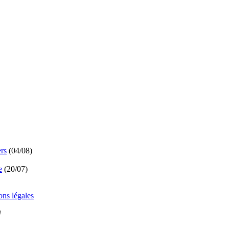
ers
(
04/08
)
e
(
20/07
)
ns légales