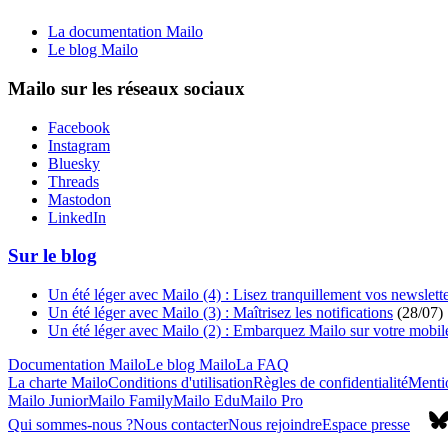
La documentation Mailo
Le blog Mailo
Mailo sur les réseaux sociaux
Facebook
Instagram
Bluesky
Threads
Mastodon
LinkedIn
Sur le blog
Un été léger avec Mailo (4) : Lisez tranquillement vos newslett
Un été léger avec Mailo (3) : Maîtrisez les notifications
(
28/07
)
Un été léger avec Mailo (2) : Embarquez Mailo sur votre mobil
Documentation Mailo
Le blog Mailo
La FAQ
La charte Mailo
Conditions d'utilisation
Règles de confidentialité
Mentio
Mailo Junior
Mailo Family
Mailo Edu
Mailo Pro
Qui sommes-nous ?
Nous contacter
Nous rejoindre
Espace presse