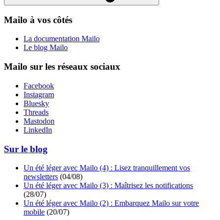
Mailo à vos côtés
La documentation Mailo
Le blog Mailo
Mailo sur les réseaux sociaux
Facebook
Instagram
Bluesky
Threads
Mastodon
LinkedIn
Sur le blog
Un été léger avec Mailo (4) : Lisez tranquillement vos
newsletters
(
04/08
)
Un été léger avec Mailo (3) : Maîtrisez les notifications
(
28/07
)
Un été léger avec Mailo (2) : Embarquez Mailo sur votre
mobile
(
20/07
)