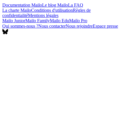
Documentation Mailo
Le blog Mailo
La FAQ
La charte Mailo
Conditions d'utilisation
Règles de
confidentialité
Mentions légales
Mailo Junior
Mailo Family
Mailo Edu
Mailo Pro
Qui sommes-nous ?
Nous contacter
Nous rejoindre
Espace presse