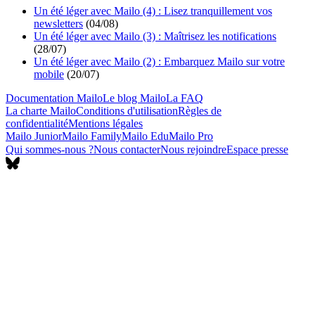
Un été léger avec Mailo (4) : Lisez tranquillement vos
newsletters
(
04/08
)
Un été léger avec Mailo (3) : Maîtrisez les notifications
(
28/07
)
Un été léger avec Mailo (2) : Embarquez Mailo sur votre
mobile
(
20/07
)
Documentation Mailo
Le blog Mailo
La FAQ
La charte Mailo
Conditions d'utilisation
Règles de
confidentialité
Mentions légales
Mailo Junior
Mailo Family
Mailo Edu
Mailo Pro
Qui sommes-nous ?
Nous contacter
Nous rejoindre
Espace presse