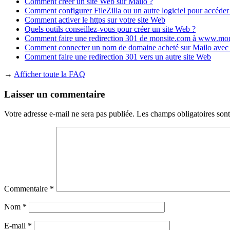
Comment créer un site Web sur Mailo ?
Comment configurer FileZilla ou un autre logiciel pour accéde
Comment activer le https sur votre site Web
Quels outils conseillez-vous pour créer un site Web ?
Comment faire une redirection 301 de monsite.com à www.mo
Comment connecter un nom de domaine acheté sur Mailo avec
Comment faire une redirection 301 vers un autre site Web
→
Afficher toute la FAQ
Laisser un commentaire
Votre adresse e-mail ne sera pas publiée.
Les champs obligatoires son
Commentaire
*
Nom
*
E-mail
*