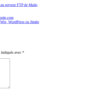
r au serveur FTP de Mailo
nsite.com
 Wix, WordPress ou Jimdo
t indiqués avec
*