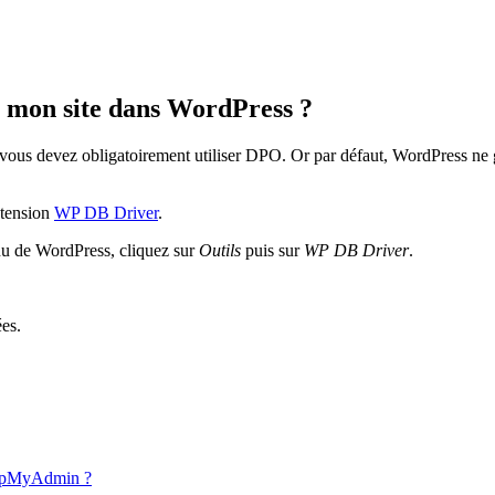
 mon site dans WordPress ?
us devez obligatoirement utiliser DPO. Or par défaut, WordPress ne gè
xtension
WP DB Driver
.
enu de WordPress, cliquez sur
Outils
puis sur
WP DB Driver
.
es.
 phpMyAdmin ?