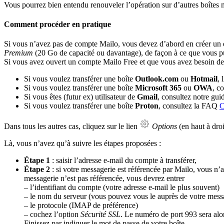
Vous pourrez bien entendu renouveler l’opération sur d’autres boîtes m
Comment procéder en pratique
Si vous n’avez pas de compte Mailo, vous devez d’abord en créer un e
Premium
(20 Go de capacité ou davantage), de façon à ce que vous pu
Si vous avez ouvert un compte Mailo Free et que vous avez besoin de 
Si vous voulez transférer une boîte
Outlook.com
ou
Hotmail
, 
Si vous voulez transférer une boîte
Microsoft 365
ou
OWA
, c
Si vous êtes (futur ex) utilisateur de
Gmail
, consultez notre gu
Si vous voulez transférer une boîte
Proton
, consultez la FAQ
C
Dans tous les autres cas, cliquez sur le lien
Options
(en haut à dro
Là, vous n’avez qu’à suivre les étapes proposées :
Étape 1
: saisir l’adresse e-mail du compte à transférer,
Étape 2
: si votre messagerie est référencée par Mailo, vous n
messagerie n’est pas référencée, vous devrez entrer
– l’identifiant du compte (votre adresse e-mail le plus souvent)
– le nom du serveur (vous pouvez vous le auprès de votre messa
– le protocole (IMAP de préférence)
– cochez l’option
Sécurité SSL
. Le numéro de port 993 sera alo
Finissez par indiquer le mot de passe de votre boîte.