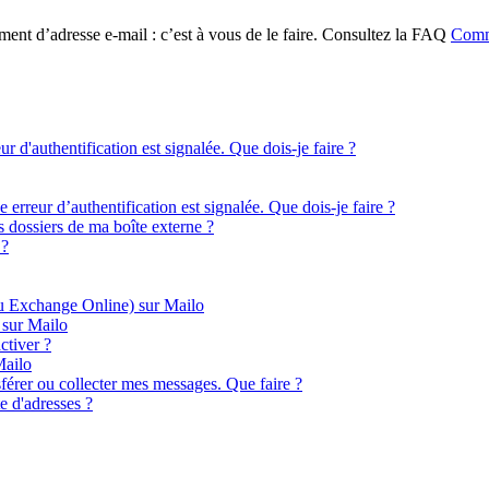
ent d’adresse e-mail : c’est à vous de le faire. Consultez la FAQ
Comme
 d'authentification est signalée. Que dois-je faire ?
rreur d’authentification est signalée. Que dois-je faire ?
s dossiers de ma boîte externe ?
 ?
ou Exchange Online) sur Mailo
 sur Mailo
ctiver ?
Mailo
férer ou collecter mes messages. Que faire ?
te d'adresses ?