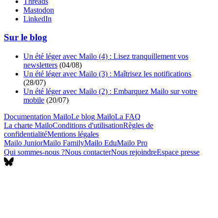
Threads
Mastodon
LinkedIn
Sur le blog
Un été léger avec Mailo (4) : Lisez tranquillement vos
newsletters
(
04/08
)
Un été léger avec Mailo (3) : Maîtrisez les notifications
(
28/07
)
Un été léger avec Mailo (2) : Embarquez Mailo sur votre
mobile
(
20/07
)
Documentation Mailo
Le blog Mailo
La FAQ
La charte Mailo
Conditions d'utilisation
Règles de
confidentialité
Mentions légales
Mailo Junior
Mailo Family
Mailo Edu
Mailo Pro
Qui sommes-nous ?
Nous contacter
Nous rejoindre
Espace presse