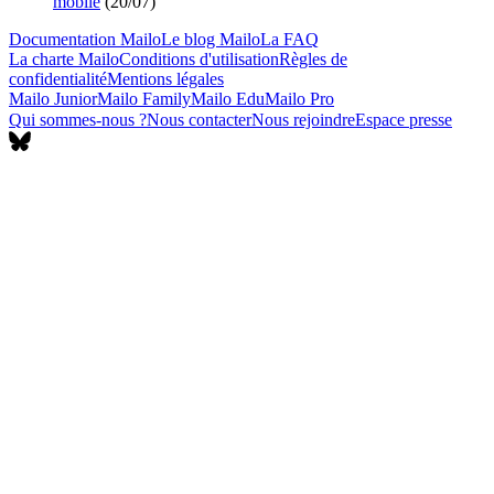
mobile
(
20/07
)
Documentation Mailo
Le blog Mailo
La FAQ
La charte Mailo
Conditions d'utilisation
Règles de
confidentialité
Mentions légales
Mailo Junior
Mailo Family
Mailo Edu
Mailo Pro
Qui sommes-nous ?
Nous contacter
Nous rejoindre
Espace presse