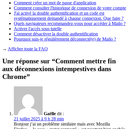
Comment créer un mot de passe d'application
Comment consulter l'historique de connexion de votre compte
J'ai activé la double authentification et un code est
systématiquement demandé à chaque connexion. Que faire ?
Quels navigateurs recommandez-vous pour accéder à Mailo ?
Activer l'accès sous tutelle
Comment désactiver la double authentification
Pourquoi suis-je régulièrement déconnecté(e) de Mailo ?
→
Afficher toute la FAQ
Une réponse sur “Comment mettre fin
aux déconnexions intempestives dans
Chrome”
Gaëlle
dit :
21 juillet 2025 à 9 h 28 min
Bonjour j’ai un problème similaire mais avec Mozilla