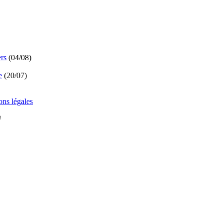
ers
(
04/08
)
e
(
20/07
)
ns légales