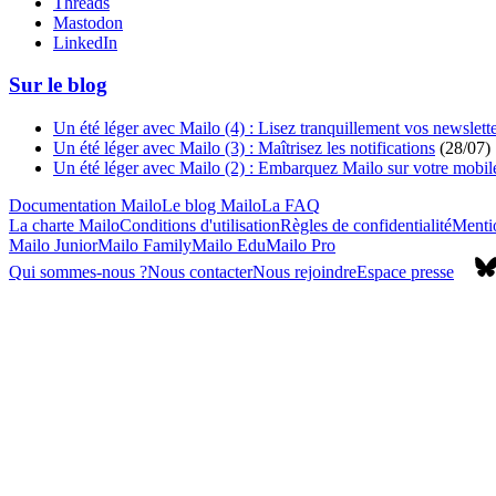
Threads
Mastodon
LinkedIn
Sur le blog
Un été léger avec Mailo (4) : Lisez tranquillement vos newslett
Un été léger avec Mailo (3) : Maîtrisez les notifications
(
28/07
)
Un été léger avec Mailo (2) : Embarquez Mailo sur votre mobil
Documentation Mailo
Le blog Mailo
La FAQ
La charte Mailo
Conditions d'utilisation
Règles de confidentialité
Mentio
Mailo Junior
Mailo Family
Mailo Edu
Mailo Pro
Qui sommes-nous ?
Nous contacter
Nous rejoindre
Espace presse