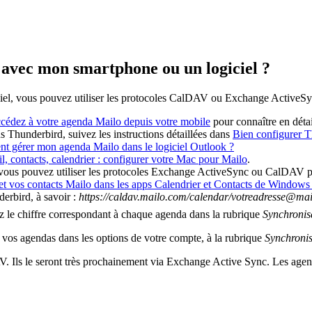
vec mon smartphone ou un logiciel ?
ciel, vous pouvez utiliser les protocoles CalDAV ou Exchange ActiveSy
cédez à votre agenda Mailo depuis votre mobile
pour connaître en détai
s Thunderbird, suivez les instructions détaillées dans
Bien configurer 
 gérer mon agenda Mailo dans le logiciel Outlook ?
l, contacts, calendrier : configurer votre Mac pour Mailo
.
vous pouvez utiliser les protocoles Exchange ActiveSync ou CalDAV p
et vos contacts Mailo dans les apps Calendrier et Contacts de Windows
erbird, à savoir :
https://caldav.mailo.com/calendar/votreadresse@ma
rez le chiffre correspondant à chaque agenda dans la rubrique
Synchronis
 vos agendas dans les options de votre compte, à la rubrique
Synchronis
V. Ils le seront très prochainement via Exchange Active Sync. Les agen