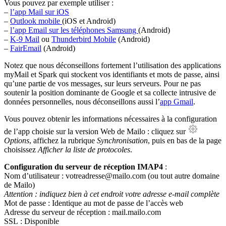
Vous pouvez par exemple utiliser :
–
l’app Mail sur iOS
–
Outlook mobile
(iOS et Android)
–
l’app Email sur les téléphones Samsung
(Android)
–
K-9 Mail
ou
Thunderbird Mobile
(Android)
–
FairEmail
(Android)
Notez que nous déconseillons fortement l’utilisation des applications
myMail et Spark qui stockent vos identifiants et mots de passe, ainsi
qu’une partie de vos messages, sur leurs serveurs. Pour ne pas
soutenir la position dominante de Google et sa collecte intrusive de
données personnelles, nous déconseillons aussi l’
app Gmail
.
Vous pouvez obtenir les informations nécessaires à la configuration
de l’app choisie sur la version Web de Mailo : cliquez sur
Options
, affichez la rubrique
Synchronisation
, puis en bas de la page
choisissez
Afficher la liste de protocoles
.
Configuration du serveur de réception IMAP4
:
Nom d’utilisateur :
votreadresse@mailo.com
(ou tout autre domaine
de Mailo)
Attention : indiquez bien à cet endroit votre adresse e-mail complète
Mot de passe : Identique au mot de passe de l’accès web
Adresse du serveur de réception :
mail.mailo.com
SSL : Disponible