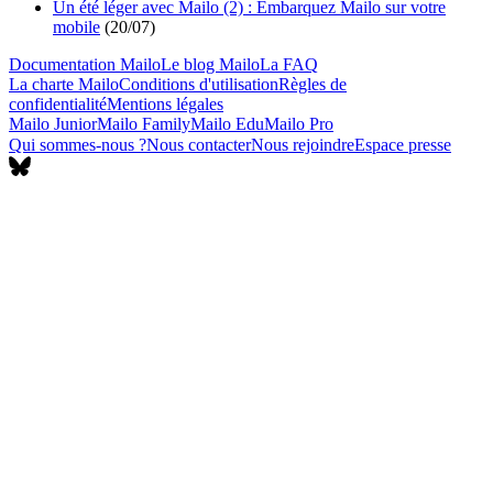
Un été léger avec Mailo (2) : Embarquez Mailo sur votre
mobile
(
20/07
)
Documentation Mailo
Le blog Mailo
La FAQ
La charte Mailo
Conditions d'utilisation
Règles de
confidentialité
Mentions légales
Mailo Junior
Mailo Family
Mailo Edu
Mailo Pro
Qui sommes-nous ?
Nous contacter
Nous rejoindre
Espace presse