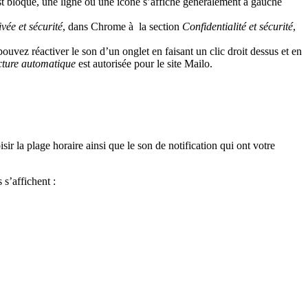
est bloqué, une ligne ou une icône s’affiche généralement à gauche
ivée et sécurité
, dans Chrome à la section
Confidentialité et sécurité
,
uvez réactiver le son d’un onglet en faisant un clic droit dessus et en
cture automatique
est autorisée pour le site Mailo.
sir la plage horaire ainsi que le son de notification qui ont votre
 s’affichent :