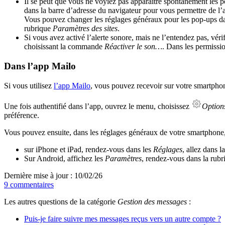
Il se peut que vous ne voyiez pas apparaître spontanément les p
dans la barre d’adresse du navigateur pour vous permettre de l’au
Vous pouvez changer les réglages généraux pour les pop-ups dan
rubrique
Paramètres des sites
.
Si vous avez activé l’alerte sonore, mais ne l’entendez pas, vér
choisissant la commande
Réactiver le son…
. Dans les permissio
Dans l’app Mailo
Si vous utilisez
l’app Mailo
, vous pouvez recevoir sur votre smartphon
Une fois authentifié dans l’app, ouvrez le menu, choisissez
Option
préférence.
Vous pouvez ensuite, dans les réglages généraux de votre smartphone, au
sur iPhone et iPad, rendez-vous dans les
Réglages
, allez dans l
Sur Android, affichez les
Paramètres
, rendez-vous dans la rub
Dernière mise à jour : 10/02/26
9 commentaires
Les autres questions de la catégorie
Gestion des messages
:
Puis-je faire suivre mes messages reçus vers un autre compte ?