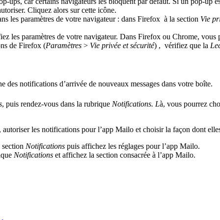
op-ups, car certains navigateurs les bloquent par défaut. Si un pop-up 
toriser. Cliquez alors sur cette icône.
s les paramètres de votre navigateur : dans Firefox à la section
Vie pr
ifiez les paramètres de votre navigateur. Dans Firefox ou Chrome, vous po
ns de Firefox (
Paramètres
>
Vie privée et sécurité
) , vérifiez que la
Le
e des notifications d’arrivée de nouveaux messages dans votre boîte.
s
, puis rendez-vous dans la rubrique
Notifications. L
à, vous pourrez choi
toriser les notifications pour l’app Mailo et choisir la façon dont elles
a section
Notifications
puis affichez les réglages pour l’app Mailo.
rique
Notifications
et affichez la section consacrée à l’app Mailo.